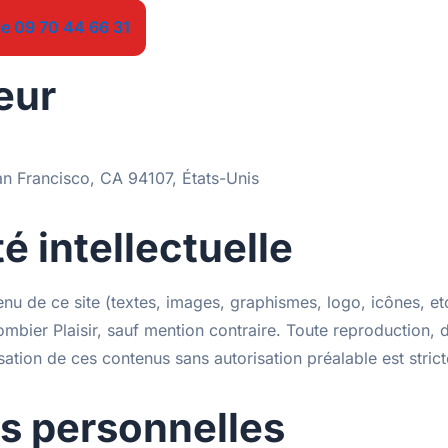
-plombier-plaisir.fr
le 09 70 44 66 31
eur
n Francisco, CA 94107, États-Unis
é intellectuelle
u de ce site (textes, images, graphismes, logo, icônes, etc.
ombier Plaisir, sauf mention contraire. Toute reproduction, d
isation de ces contenus sans autorisation préalable est strict
s personnelles