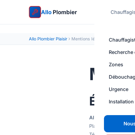
Allo
Plombier
Chauffagi
Allo Plombier Plaisir
Mentions légales
Chauffagis
Recherche d
Zones
Menti
Déboucha
Urgence
Éditeur 
Installation
Allo Plombier Plaisi
Nous
Plaisir, 78370
Téléphone : 09 70 