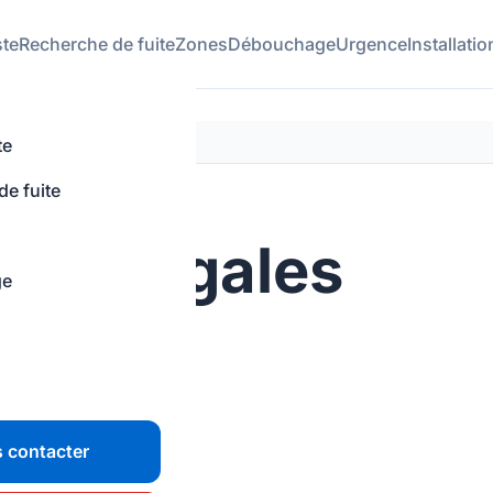
ste
Recherche de fuite
Zones
Débouchage
Urgence
Installatio
te
e fuite
ons légales
ge
du site
r
 contacter
44 66 31